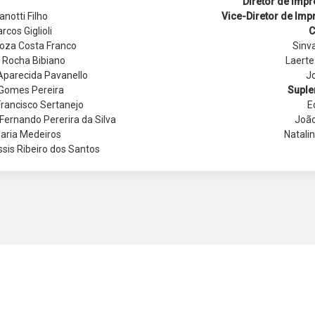
Diretor de Imp
anotti Filho
Vice-Diretor de Imp
rcos Giglioli
C
oza Costa Franco
Sinv
 Rocha Bibiano
Laerte
 Aparecida Pavanello
Jo
 Gomes Pereira
Suple
Francisco Sertanejo
E
ernando Pererira da Silva
João
aria Medeiros
Natali
sis Ribeiro dos Santos