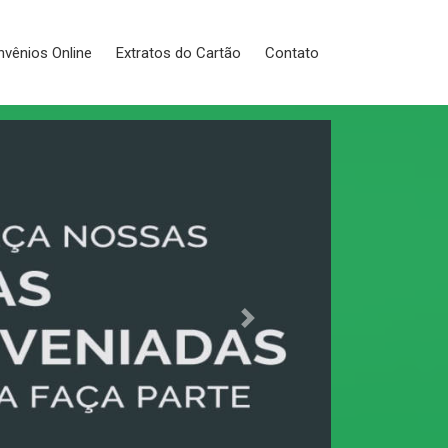
vênios Online
Extratos do Cartão
Contato
Next