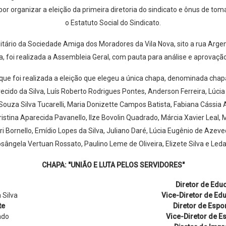
r organizar a eleição da primeira diretoria do sindicato e ônus de tom
o Estatuto Social do Sindicato.
tário da Sociedade Amiga dos Moradores da Vila Nova, sito a rua Argent
 foi realizada a Assembleia Geral, com pauta para análise e aprovação
 que foi realizada a eleição que elegeu a única chapa, denominada ch
recido da Silva, Luís Roberto Rodrigues Pontes, Anderson Ferreira, Lúcia
uza Silva Tucarelli, Maria Donizette Campos Batista, Fabiana Cássia Ad
stina Aparecida Pavanello, Ilze Bovolin Quadrado, Márcia Xavier Leal,
ornello, Emídio Lopes da Silva, Juliano Daré, Lúcia Eugênio de Azevedo,
sângela Vertuan Rossato, Paulino Leme de Oliveira, Elizete Silva e Led
CHAPA: "UNIÃO E LUTA PELOS SERVIDORES"
Diretor de Edu
 Silva
Vice-Diretor de Ed
te
Diretor de Espo
ndo
Vice-Diretor de E