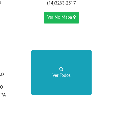
O
(14)3263-2517
Ver No Mapa
ÃO
Ver Todos
IO
OPA