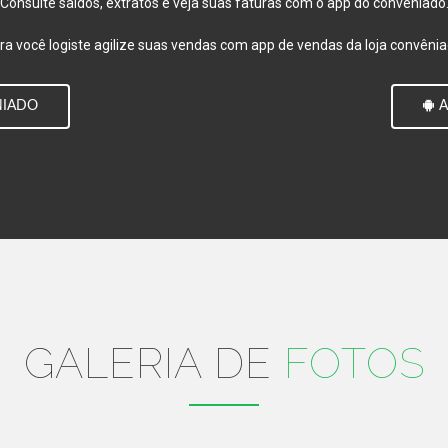
Consulte saldos, extratos e veja suas faturas com o app do convêniado
ra você logiste agilize suas vendas com app de vendas da loja convênia
NIADO
A
GALERIA DE
FOTOS