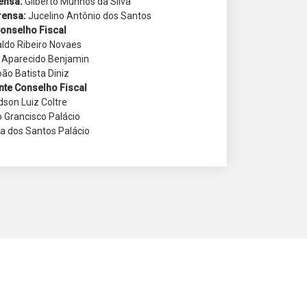
rensa:
Gilberto Munhos da Silva
rensa:
Jucelino Antônio dos Santos
onselho Fiscal
aldo Ribeiro Novaes
 Aparecido Benjamin
ão Batista Diniz
nte Conselho Fiscal
dson Luiz Coltre
 Grancisco Palácio
na dos Santos Palácio