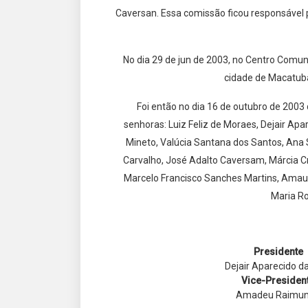
Caversan. Essa comissão ficou responsável po
No dia 29 de jun de 2003, no Centro Comuni
cidade de Macatuba,
Foi então no dia 16 de outubro de 2003
senhoras: Luiz Feliz de Moraes, Dejair Apa
Mineto, Valúcia Santana dos Santos, Ana So
Carvalho, José Adalto Caversam, Márcia Cri
Marcelo Francisco Sanches Martins, Amauri B
Maria Ro
Presidente
Dejair Aparecido da
Vice-Presiden
Amadeu Raimu